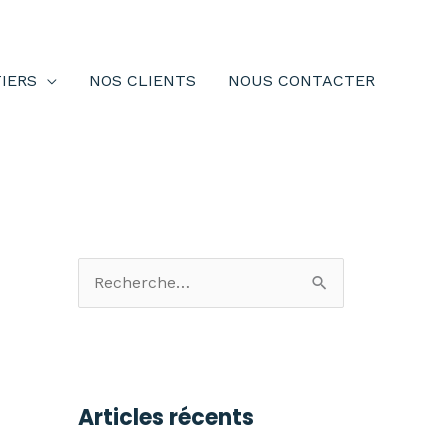
IERS
NOS CLIENTS
NOUS CONTACTER
R
e
c
h
Articles récents
e
r