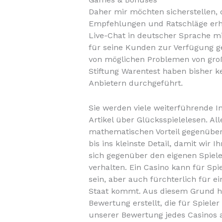
Daher mir möchten sicherstellen, 
Empfehlungen und Ratschläge erhäl
Live-Chat in deutscher Sprache m
für seine Kunden zur Verfügung ges
von möglichen Problemen von groß
Stiftung Warentest haben bisher ke
Anbietern durchgeführt.
Sie werden viele weiterführende I
Artikel über Glücksspielelesen. Al
mathematischen Vorteil gegenüber
bis ins kleinste Detail, damit wir
sich gegenüber den eigenen Spiele
verhalten. Ein Casino kann für Sp
sein, aber auch fürchterlich für 
Staat kommt. Aus diesem Grund ha
Bewertung erstellt, die für Spieler
unserer Bewertung jedes Casinos a