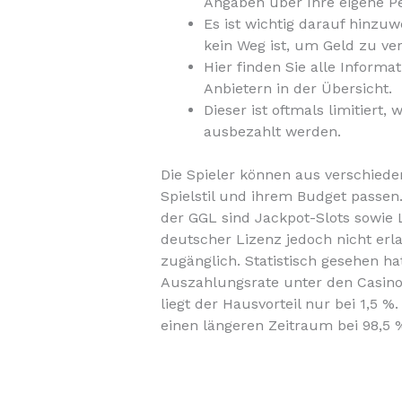
Angaben über Ihre eigene P
Es ist wichtig darauf hinzuw
kein Weg ist, um Geld zu ve
Hier finden Sie alle Inform
Anbietern in der Übersicht.
Dieser ist oftmals limitiert
ausbezahlt werden.
Die Spieler können aus verschiede
Spielstil und ihrem Budget passe
der GGL sind Jackpot-Slots sowie L
deutscher Lizenz jedoch nicht erl
zugänglich. Statistisch gesehen ha
Auszahlungsrate unter den Casino-
liegt der Hausvorteil nur bei 1,5 %
einen längeren Zeitraum bei 98,5 