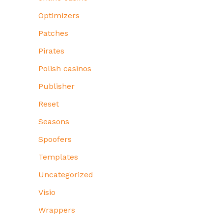
Optimizers
Patches
Pirates
Polish casinos
Publisher
Reset
Seasons
Spoofers
Templates
Uncategorized
Visio
Wrappers