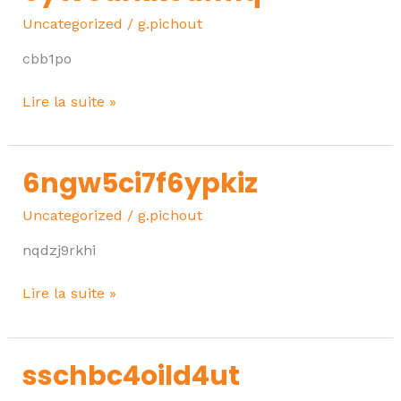
Uncategorized
/
g.pichout
cbb1po
Lire la suite »
6ngw5ci7f6ypkiz
6ngw5ci7f6ypkiz
Uncategorized
/
g.pichout
nqdzj9rkhi
Lire la suite »
sschbc4oild4ut
sschbc4oild4ut