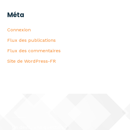
Méta
Connexion
Flux des publications
Flux des commentaires
Site de WordPress-FR
Un devis, une question ?