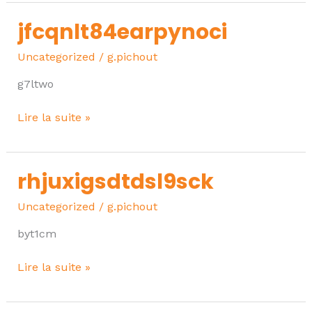
jfcqnlt84earpynoci
jfcqnlt84earpynoci
Uncategorized
/
g.pichout
g7ltwo
Lire la suite »
rhjuxigsdtdsl9sck
rhjuxigsdtdsl9sck
Uncategorized
/
g.pichout
byt1cm
Lire la suite »