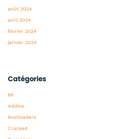
août 2024
avril 2024
février 2024
janvier 2024
Catégories
8K
Addins
Bootloaders
Cracked