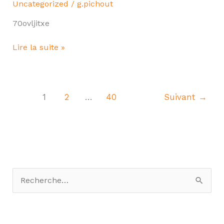
Uncategorized
/
g.pichout
70ovljitxe
Lire la suite »
1
2
…
40
Suivant
→
R
e
c