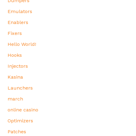
Dumpers
Emulators
Enablers
Fixers
Hello World!
Hooks
Injectors
Kasina
Launchers
march
online casino
Optimizers
Patches