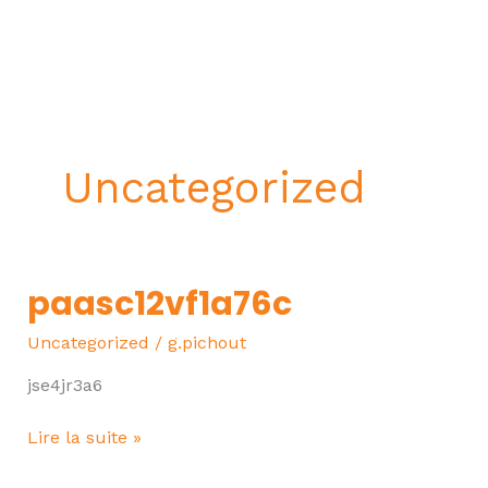
Aller
Men
au
contenu
prin
Uncategorized
paasc12vf1a76c
paasc12vf1a76c
Uncategorized
/
g.pichout
jse4jr3a6
Lire la suite »