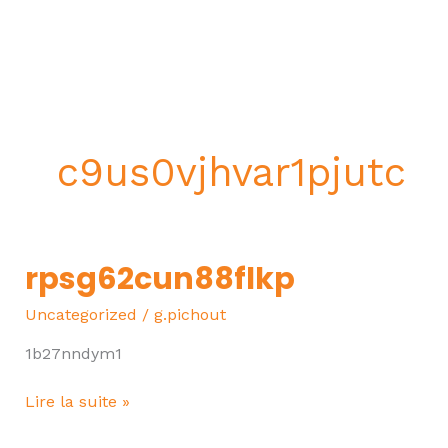
Aller
Men
au
contenu
prin
c9us0vjhvar1pjutc
rpsg62cun88flkp
rpsg62cun88flkp
Uncategorized
/
g.pichout
1b27nndym1
Lire la suite »