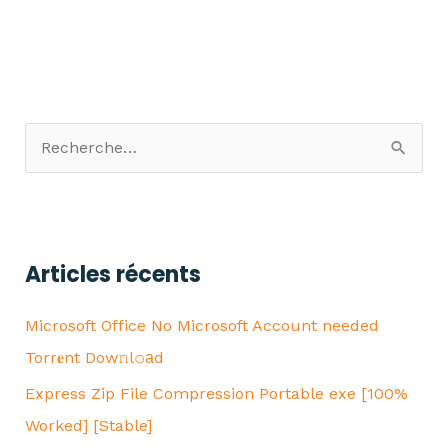
R
e
c
h
Articles récents
e
r
Microsoft Office No Microsoft Account needed
c
Torr𝐞nt Dow𝚗l𝚘аd
h
Express Zip File Compression Portable exe [100%
e
Worked] [Stable]
r